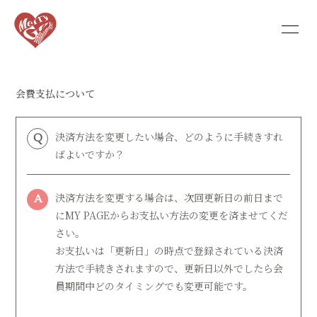
HOME
INFORMATION
会費支払について
PROFILE
BLOG
MOVIE
RADIO
決済方法を変更したい場合、どのように手続きすれ
Q
ばよいですか？
PHOTO
Q&A
決済方法を変更する場合は、次回更新日の前日まで
A
にMY PAGEからお支払い方法の変更を済ませてくだ
会員登録
ログイン
さい。
お支払いは「更新日」の時点で登録されている決済
方法で手続きされますので、更新日以外でしたら会
員期間中どのタイミングでも変更可能です。